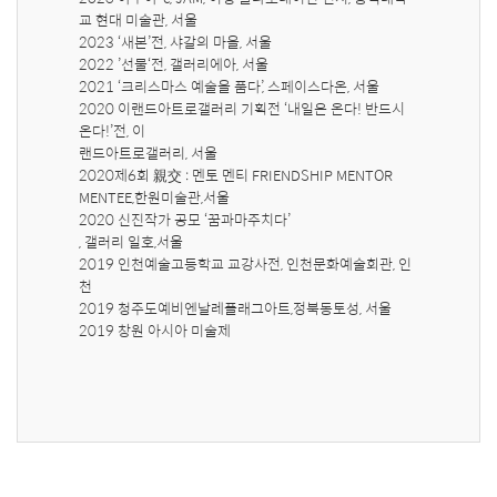
교 현대 미술관, 서울

2023 ‘새본’전, 샤갈의 마을, 서울

2022 ’선물‘전, 갤러리에아, 서울

2021 ‘크리스마스 예술을 품다’, 스페이스다온, 서울

2020 이랜드아트로갤러리 기획전 ‘내일은 온다! 반드시 
온다!’전, 이

랜드아트로갤러리, 서울

2020제6회 親交 : 멘토 멘티 FRIENDSHIP MENTOR 
MENTEE,한원미술관,서울

2020 신진작가 공모 ‘꿈과마주치다’

, 갤러리 일호,서울

2019 인천예술고등학교 교강사전, 인천문화예술회관, 인
천

2019 청주도예비엔날레플래그아트,정북동토성, 서울

2019 창원 아시아 미술제