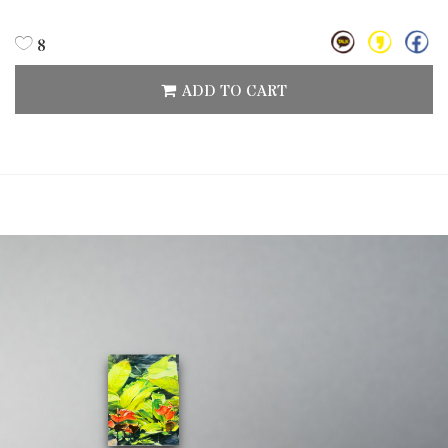
8
ADD TO CART