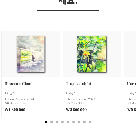
Heaven's Cloud
Tropical night
Une 
박선아
박선아
박선
Oil on Canvas, 2024
Oil on Canvas, 2024
Oil o
50.0 x 65.1 cm
72.7 x 90.9 cm
89.4 
￦1,800,000
￦3,600,000
￦9,6