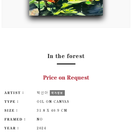
In the forest
Price on Request
ARTIST :
박선아
작가정보
TYPE :
OIL ON CANVAS
SIZE :
31.8 X 40.9 CM
FRAMED :
NO
YEAR :
2024