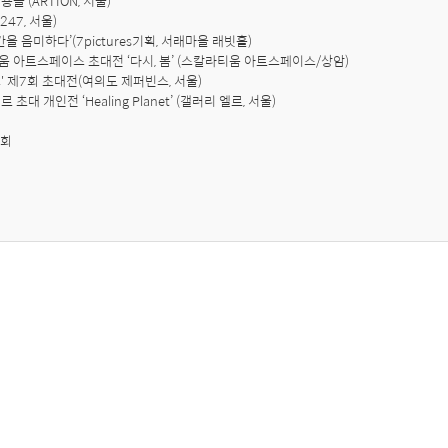
들 (ARTION, 서울)

간을 음미하다’(7pictures기획, 서래마을 래빗홀)

움 아트스페이스 초대전 ‘다시, 봄’ (스칼라티움 아트스페이스/상암)

' 제7회 초대전(여의도 제퍼빈스, 서울)

 초대 개인전 ‘Healing Planet’ (갤러리 엘르, 서울)

여회