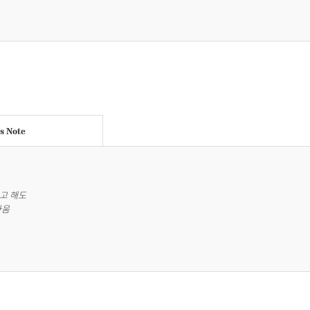
's Note
 해도 

가움