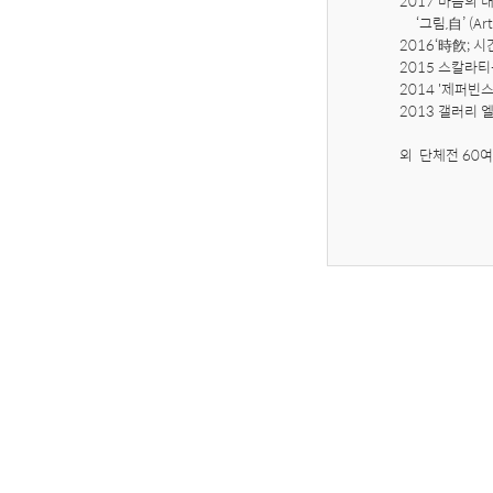
2017‘마음의 내용
     ‘그림,自’ (Art247, 서울)

2016‘時飮; 시
2015 스칼라티
2014 '제퍼빈스
2013 갤러리 엘르
외  단체전 60