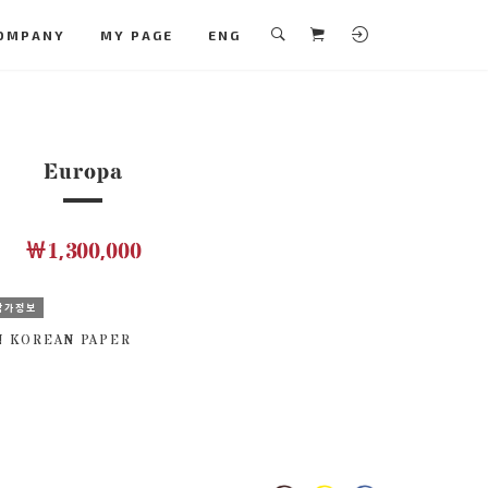
OMPANY
MY PAGE
ENG
Europa
￦1,300,000
작가정보
N KOREAN PAPER
M