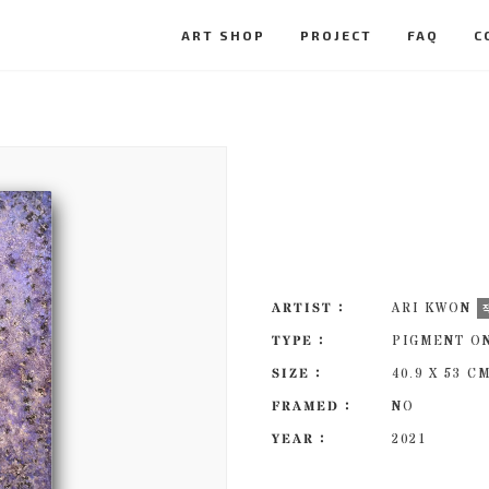
ART SHOP
PROJECT
FAQ
C
ARTIST :
ARI KWON
TYPE :
PIGMENT O
SIZE :
40.9 X 53 C
FRAMED :
NO
YEAR :
2021