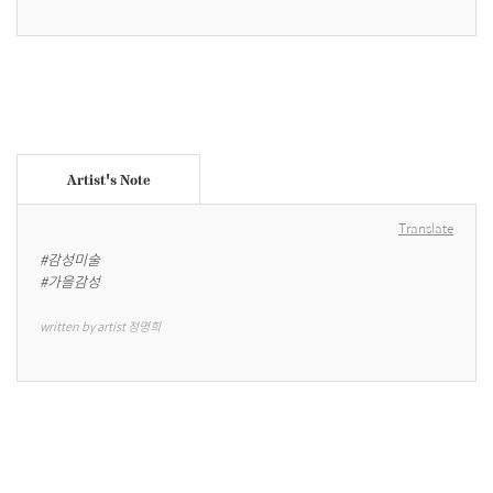
Artist's Note
Translate
#감성미술

#가을감성
written by artist 정명희