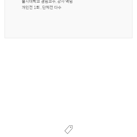
을지대학교 겸임교수, 강사 역임

개인전 1회 , 단체전 다수