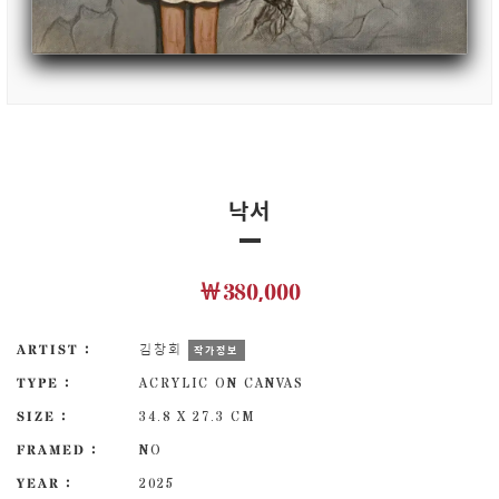
낙서
￦380,000
ARTIST :
김창회
작가정보
TYPE :
ACRYLIC ON CANVAS
SIZE :
34.8 X 27.3 CM
FRAMED :
NO
YEAR :
2025