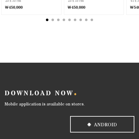
25 x 35 cm
25 x 35 cm
41 x 
￦450,000
￦450,000
￦540
DOWNLOAD NOW
Mobile application is available on stores.
ANDROID