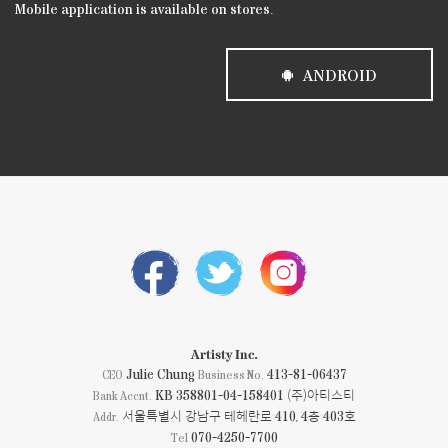
Mobile application is available on stores.
ANDROID
Artisty Inc.
Julie Chung
413-81-06437
CEO
Business No.
KB 358801-04-158401 (주)아티스티
Bank Accnt.
서울특별시 강남구 테헤란로 410, 4층 403호
Addr.
070-4250-7700
Tel