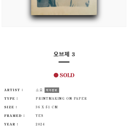
오브제 3
SOLD
ARTIST :
소요
작가정보
TYPE :
PRINTMAKING ON PAPER
SIZE :
36 X 51 CM
FRAMED :
YES
YEAR :
2024