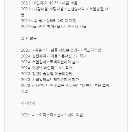
2021 < 8인의 아카이브 > 미엘, 서울

2021 < 사람내음, 사랑내음 > 순천향대학교 서울병원, 서
울

2021 < 숨, 쉼 > 갤러리 아미디 아현 

2021 <을지아트페어> 을지트윈센터, 서울

그 외 활동

2025.  <어떻게 이 삶을 사랑할 것인가> 책표지작업

2024. 삼원페이퍼 아트스폰서십 7기 작가

2024. 서울일러스트레이션페어 참가 

2024. 화방넷 페인터즈 5기 작가

2023. 청년미술상점, 예술의전당

2023. 서울일러스트레이션페어 참가 

2023. <사람아, 너의 꽃말은 외로움이다> 표지, 본문 그림 
작업

레지던시 

2025. 4-7 아티스티 x 신라스테이, 역삼