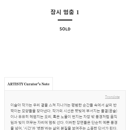
잠시 멈춤 1
SOLD
ARTISTY Curator's Note
Translate
이슬아 작가는 우리 곁을 스쳐 지나가는 평범한 순간들 속에서 삶의 반
짝이는 모양들을 찾아낸다. 작가의 시선은 햇빛에 부서지는 물결(윤슬)
이나 유유히 헤엄치는 오리, 혹은 노을이 번지는 차창 밖 풍경처럼 움직
임과 빛이 머무는 자리에 멈춰 선다. 이러한 장면들은 단순히 예쁜 풍경
을 넘어, '시간'과 '변화'라는 삶의 본질을 보여주는 소중한 단서가 된다. 