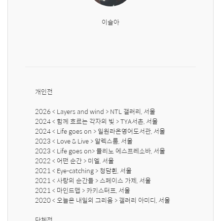
이슬아
개인전

2026 < Layers and wind > NTL 갤러리, 서울

2024 < 함께 흐르는 각자의 빛 > TYA서촌, 서울

2024 < Life goes on > 일원라온영어도서관, 서울

2023 < Love & Live > 알렉스룸, 서울

2023 < Life goes on> 뮬리노 에스프레소바, 서울

2022 < 어떤 순간 > 미엘, 서울

2021 < Eye-catching > 청담흰, 서울

2021 < 사랑의 순간들 > 스페이스 가제, 서울

2021 < 마인드맵 > 카키스터프, 서울

2020 < 오늘은 내일의 그리움 > 갤러리 아미디, 서울

단체전
