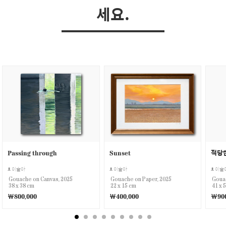
세요.
Passing through
Sunset
적당
이슬아
이슬아
이슬
Gouache on Canvas, 2025
Gouache on Paper, 2025
Gouac
38 x 38 cm
22 x 15 cm
41 x 
￦800,000
￦400,000
￦900