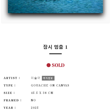
잠시 멈춤 1
SOLD
ARTIST :
이슬아
작가정보
TYPE :
GOUACHE ON CANVAS
SIZE :
45.5 X 38 CM
FRAMED :
NO
YEAR :
2025