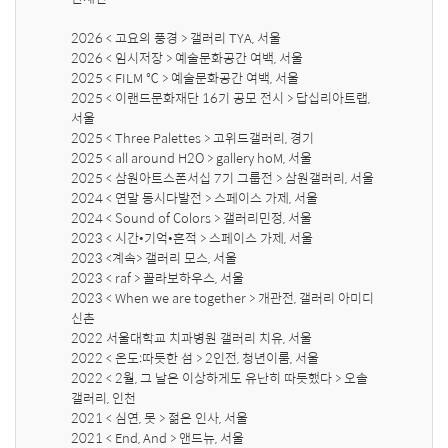
2026 < 고요의 풍경 > 갤러리 TYA, 서울

2026 < 임시저장 > 예술문화공간 여백, 서울

2025 < FILM ℃ > 예술문화공간 여백, 서울

2025 < 이랜드문화재단 16기 공모 전시 > 답십리아트랩, 
서울

2025 < Three Palettes > 고위드갤러리, 경기

2025 < all around H2O > gallery hoM, 서울

2025 < 삼원아트스폰서십 7기 그룹전 > 삼원갤러리, 서울

2024 < 연말 동시다발전 > 스페이스 가제, 서울

2024 < Sound of Colors > 갤러리민정, 서울

2023 < 시간•기억•흔적 > 스페이스 가제, 서울

2023 <계속> 갤러리 모스, 서울

2023 < raf > 꼴라보하우스, 서울

2023 < When we are together > 개관전, 갤러리 아미디 
신촌

2022 서울대학교 치과병원 갤러리 치유, 서울 

2022 < 온도:따듯한 섬 > 2인전, 청년이룸, 서울

2022 < 2월, 그 날은 이상하게도 유난히 따듯했다 > 오솔
갤러리, 인천

2021 < 심연, 못 > 젊은 인사, 서울

2021 < End, And > 앤드뉴, 서울
