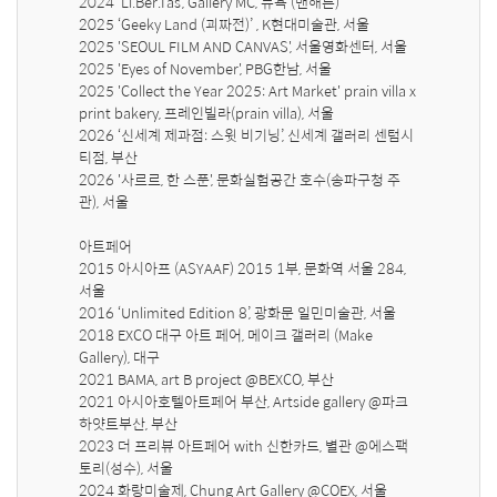
2024 'Li.Ber.Tas', Gallery MC, 뉴욕 (맨해튼) 

2025 ‘Geeky Land (괴짜전)’ , K현대미술관, 서울 

2025 'SEOUL FILM AND CANVAS', 서울영화센터, 서울

2025 'Eyes of November', PBG한남, 서울

2025 'Collect the Year 2025: Art Market' prain villa x 
print bakery, 프레인빌라(prain villa), 서울 

​2026 ‘신세계 제과점: 스윗 비기닝’, 신세계 갤러리 센텀시
티점, 부산

2026 '사르르, 한 스푼', 문화실험공간 호수(송파구청 주
관), 서울

아트페어

2015 아시아프 (ASYAAF) 2015 1부, 문화역 서울 284, 
서울

2016 ‘Unlimited Edition 8’, 광화문 일민미술관, 서울

2018 EXCO 대구 아트 페어, 메이크 갤러리 (Make 
Gallery), 대구

2021 BAMA, art B project @BEXCO, 부산

2021 아시아호텔아트페어 부산, Artside gallery @파크
하얏트부산, 부산

2023 더 프리뷰 아트페어 with 신한카드, 별관 @에스팩
토리(성수), 서울

2024 화랑미술제, Chung Art Gallery @COEX, 서울
