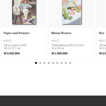
Pages and Posture
Bloom Weaver
Her
임수진
임수진
임수
Oil on Canvas, 2024
Printmaking on Wood, 2024
Oil o
60.2 x 72.7 cm
20 x 30 cm
60.6 
￦3,500,000
￦1,000,000
￦3,5