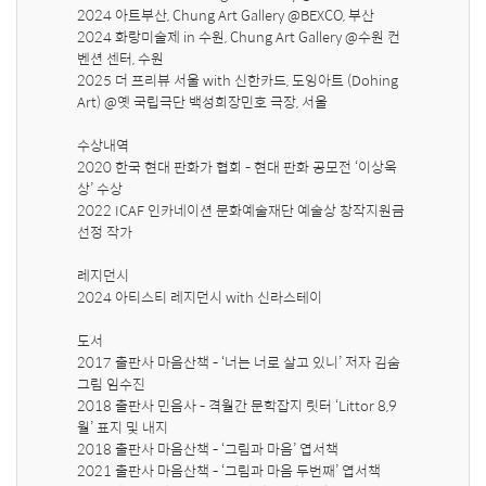
2024 아트부산, Chung Art Gallery @BEXCO, 부산

2024 화랑미술제 in 수원, Chung Art Gallery @수원 컨
벤션 센터, 수원

2025 더 프리뷰 서울 with 신한카드, 도잉아트 (Dohing 
Art) @옛 국립극단 백성희장민호 극장, 서울

수상내역 

2020 한국 현대 판화가 협회 - 현대 판화 공모전 ‘이상욱
상’ 수상

2022 ICAF 인카네이션 문화예술재단 예술상 창작지원금 
선정 작가  

레지던시 

2024 아티스티 레지던시 with 신라스테이 

도서

2017 출판사 마음산책 - ‘너는 너로 살고 있니’ 저자 김숨 
그림 임수진 

2018 출판사 민음사 - 격월간 문학잡지 릿터 ‘Littor 8,9
월’ 표지 및 내지 

2018 출판사 마음산책 - ‘그림과 마음’ 엽서책

2021 출판사 마음산책 - ‘그림과 마음 두번째’ 엽서책
