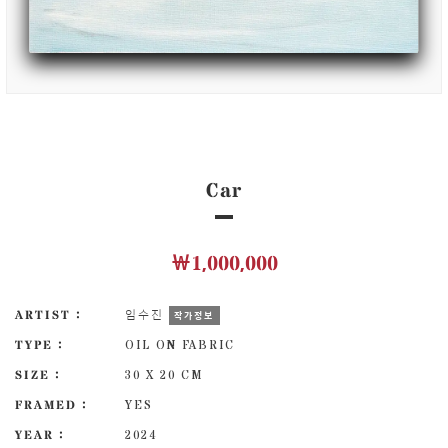
Car
￦1,000,000
ARTIST :
임수진
작가정보
TYPE :
OIL ON FABRIC
SIZE :
30 X 20 CM
FRAMED :
YES
YEAR :
2024