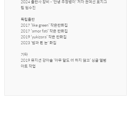
2024 출판사 창비 - '안녕 주정뱅이' 저자 권여선 표지그
림 임수진

독립출판

2017 ‘like green’ 작은판화집

2017 ‘amor fati’ 작은 판화집

2019 ‘yukizora’ 작은 판화집

2023 '밤과 흰 눈' 화집

기타

2019 뮤지션 강아솔 ‘아무 말도 더 하지 않고’ 싱글 앨범 
아트 작업