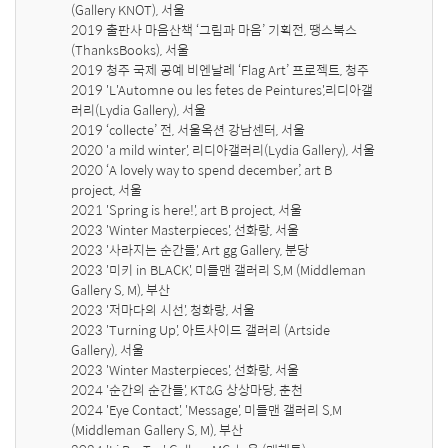
(Gallery KNOT), 서울

2019 출판사 마음산책 ‘그림과 마음’ 기획전, 땡스북스
(ThanksBooks), 서울

2019 청주 국제 공예 비엔날레 ‘Flag Art’ 프로젝트, 청주 

2019 'L'Automne ou les fetes de Peintures',리디아갤
러리(Lydia Gallery), 서울

2019 ‘collecte’ 전, 서울옥션 강남센터, 서울

2020 'a mild winter', 리디아갤러리(Lydia Gallery), 서울

2020 ‘A lovely way to spend december’, art B 
project, 서울

2021 'Spring is here!', art B project, 서울

2023 'Winter Masterpieces', 선화랑, 서울

2023 '사라지는 순간들', Art gg Gallery, 분당

2023 '미키 in BLACK', 미들맨 갤러리 S,M (Middleman 
Gallery S, M), 부산 

2023 '저마다의 시선', 청화랑, 서울

2023 'Turning Up', 아트사이드 갤러리 (Artside 
Gallery), 서울 

2023 'Winter Masterpieces', 선화랑, 서울

2024 '순간의 순간들', KT&G 상상마당, 춘천

2024 'Eye Contact', 'Message', 미들맨 갤러리 S,M 
(Middleman Gallery S, M), 부산 
