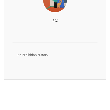
소온
No Exhibition History.