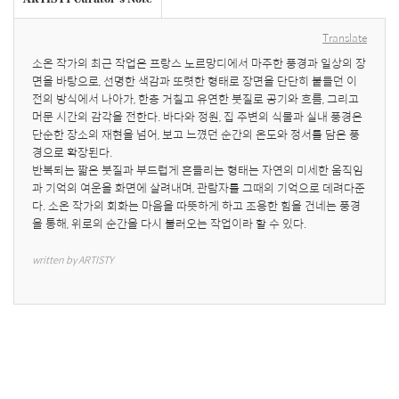
Translate
소온 작가의 최근 작업은 프랑스 노르망디에서 마주한 풍경과 일상의 장
면을 바탕으로, 선명한 색감과 또렷한 형태로 장면을 단단히 붙들던 이
전의 방식에서 나아가, 한층 거칠고 유연한 붓질로 공기와 흐름, 그리고 
머문 시간의 감각을 전한다. 바다와 정원, 집 주변의 식물과 실내 풍경은 
단순한 장소의 재현을 넘어, 보고 느꼈던 순간의 온도와 정서를 담은 풍
경으로 확장된다.

반복되는 짧은 붓질과 부드럽게 흔들리는 형태는 자연의 미세한 움직임
과 기억의 여운을 화면에 살려내며, 관람자를 그때의 기억으로 데려다준
다. 소온 작가의 회화는 마음을 따뜻하게 하고 조용한 힘을 건네는 풍경
을 통해, 위로의 순간을 다시 불러오는 작업이라 할 수 있다.
written by ARTISTY