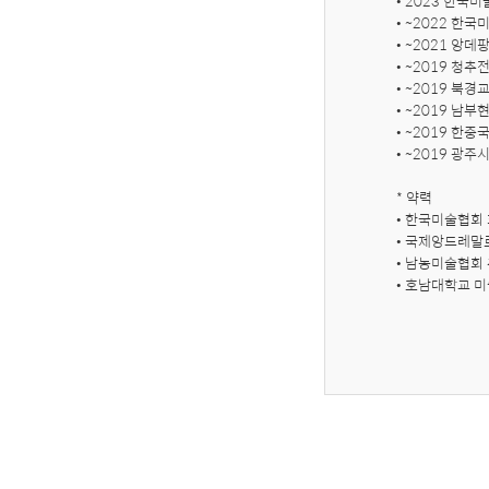
• 2023 한국
• ~2022 한
• ~2021 앙데
• ~2019 청추전
• ~2019 북경
• ~2019 남
• ~2019 
• ~2019 광
* 약력

• 한국미술협회 
• 국제앙드레말
• 남농미술협회 
• 호남대학교 미