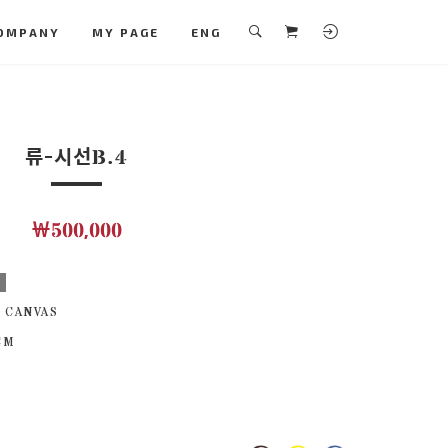
OMPANY
MY PAGE
ENG
류-시선B.4
￦500,000
보
 CANVAS
 CM