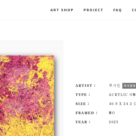
ART SHOP
PROJECT
FAQ
C
ARTIST :
우서인
작가정
TYPE :
ACRYLIC ON
SIZE :
40.9 X 24.2
FRAMED :
NO
YEAR :
2023