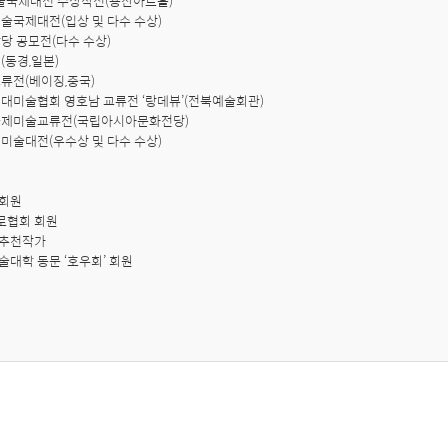
미술국제대전 수상작전(용산아트홀)

국미술국제대전(입상 및 다수 수상)

팡당 공모전(다수 수상)

(동경,일본)

교류전(베이징,중국)

부현대미술협회 영호남 교류전 ‘랑데뷰’(전북예술회관)

한중국제미술교류전(국립아시아문화전당)

주시미술대전(우수상 및 다수 수상)

회원

로협회 회원

추천작가

술대학 동문 ‘호우회’ 회원