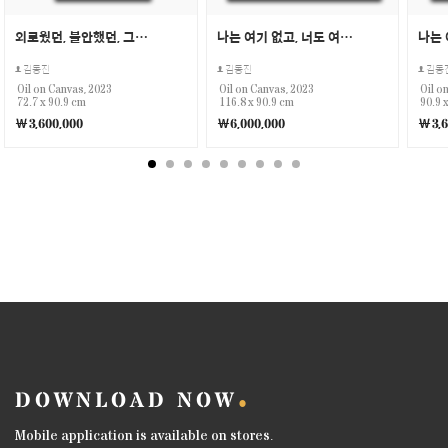
외로웠던, 불안했던, 그럼에도
나는 여기 없고, 너도 여기 없는
김동진
김동진
김동
Oil on Canvas, 2023
Oil on Canvas, 2023
Oil o
72.7 x 90.9 cm
116.8 x 90.9 cm
90.9 
￦3,600,000
￦6,000,000
￦3,6
DOWNLOAD NOW
Mobile application is available on stores.