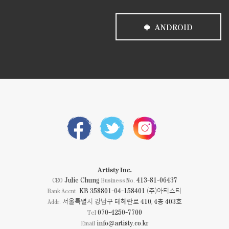
ANDROID
Artisty Inc.
Julie Chung
413-81-06437
CEO
Business No.
KB 358801-04-158401 (주)아티스티
Bank Accnt.
서울특별시 강남구 테헤란로 410, 4층 403호
Addr.
070-4250-7700
Tel
info@artisty.co.kr
Email