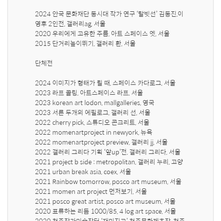
2024 안국 문화재단 동시대 작가 연구 ‘탈빗선’ 김동진,이
영후 2인전, 갤러리ag, 서울

2020 우리에게 고유한 주름, 아트 스페이스 엣, 서울

2015 단거리높이뛰기, 갤러리 환, 서울

단체전

2024 이미지가 형태가 될 때, 스페이스 카다로그, 서울

2023 라프 콜링, 아트스페이스 라프, 서울

2023 korean art lodon, mallgalleries, 영국

2023 서른 두개의 에필로그, 갤러리 선, 서울

2022 cherry pick, 스튜디오 콘크리트, 서울

2022 momenartproject in newyork, 뉴욕

2022 momenartproject preview, 갤러리 jj, 서울

2022 갤러리 그리다 기획 ‘앞up’전, 갤러리 그리다, 서울

2021 project b side : metropolitan, 갤러리 누리, 고양

2021 urban break asia, coex, 서울

2021 Rainbow tomorrow, posco art museum, 서울

2021 momen art project 먼저보기, 서울

2021 posco great artist, posco art museum, 서울

2020 표류하는 리듬 1000/85, 4 log art space, 서울

2020 청주작가미술장터 ‘재미지고’, 청주문화제초장, 청주
