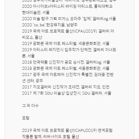
2020 아시아프x아티스티 라이징 아티스트, 홍익대학교 
현대미술관, 서울

2020 미술 탐구 기획 피카소 오마주 ‘입체’, 갤러리ag,서울

2020 ‘so, be’, 한강뮤지움, 남양주

2019 국제 아트 프로젝트 울산(ICPAU2019), 갤러리 아
리오소, 울산

2019 광화문 국제 아트 페스티벌, 세종문화회관, 서울

2019 아티스티 레지던시 입주작가 단체전, 갤러리 이너트
론, 서울

2018 안국약품 신진작가 공모 심사전, 갤러리ag, 서울

2018 광화문 국제 아트 페스티벌, 세종문화회관, 서울

2017 광주 국제 아트페어 신진작가 특별전, 김대중 컨벤
션 센터, 광주

2017 지오갤러리 신진작가 초대전, 갤러리 지오, 인천

2017 제 7회 SDU 미술상 입상전시, SDU 갤러리, 서울

그 외 다수

포럼

2019 국제 아트 프로젝트 울산(ICAPU2019) 연계포럼 
작품론 발제, 리버사이드 호텔, 울산
