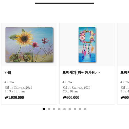
환희
드림캐쳐(영원한사랑.애정.행복의꿈)
김현숙
김현숙
김현
Oil on Canvas, 2025
Oil on Canvas, 2025
Oil o
90.9 x 65.1 cm
20 x 40 cm
20 x 
￦1,980,000
￦600,000
￦600