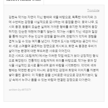
Translate
김현숙 작가는 자연이 지닌 형태와 색을 바탕으로, 독특한 이미지와 그
에 수반되는 감정을 사실적으로 묘사하는 데 중점을 둔다. 꽃과 나무, 도
시의 풍경, 동물의 모습은 실제에 가까운 형태를 유지한 채 화면에 등장
하지만, 단순한 재현에 머물지 않는다. 작가는 사물이 지닌 색감과 질감
을 통해 대상이 주는 인상과 감정을 끌어내며, 관람자가 각자의 경험을 
겹쳐 느낄 수 있는 여지를 남긴다. 자연과 도시는 대립되는 공간이 아니
라 서로 스며들며 공존하는 장면으로 제시되고, 화면 속 풍경은 우리가 
살아가는 환경에 대한 부드러운 사유로 이어진다.

최근 시리즈 〈드림캐처〉에서는 이러한 작업 태도가 보다 상징적인 형식
으로 확장된다. 전통적인 드림캐처의 의미를 바탕으로, 작가는 꽃과 장
식을 사실적인 묘사로 풀어내며 꿈과 바람을 시각화한다. 각각의 색과 
형태는 막연한 환상이 아니라, 긍정적인 감정과 희망의 이미지를 차분히 
쌓아 올린 결과다. 이 작품은 꿈을 신비로운 대상으로 강조하기보다, 일
상 속에서 누구나 품을 수 있는 바람과 연결된 감정으로 다가온다.
written by ARTISTY