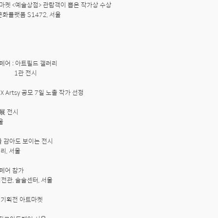
마켓 <예술상점> 관람객이 뽑은 작가상 수상

화플랫폼 S1472, 서울 



페어 : 아트필드 갤러리

      1관 전시

X Artsy 공모 7일 노출 작가 선정

展 전시



을 감아도 보이는 전시

페어 참가

관, 술술센터, 서울

 기획전 아트마켓
