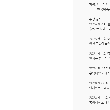
학력: 서울디지
           한국방송통신대학교 교육학과 졸업

수상 경력 :

2026 제 4회 
 (안산문화예술의 전당내 화랑전시관)

2025 제 5회
안산 문화예술의전
2024 제 4회
인사동 한국미술관
2024 제 45
홍익대학교 대학로
2023 제 33
인사아트프라자 갤
2023 제 44
홍익대학교 대학로