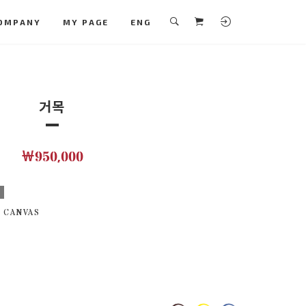
OMPANY
MY PAGE
ENG
거목
￦950,000
보
 CANVAS
M