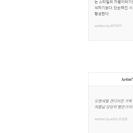
는 스타일의 차용이라기보
석하기보다, 단순해진 시
형성한다.
written by ARTISTY
Artist
오랜세월 견디어온 거목

여름날 당당히 뻗은가지
written by artist 조성일