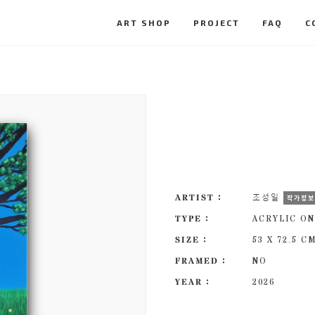
ART SHOP
PROJECT
FAQ
C
ARTIST :
조성일
작가정
TYPE :
ACRYLIC ON
SIZE :
53 X 72.5 C
FRAMED :
NO
YEAR :
2026