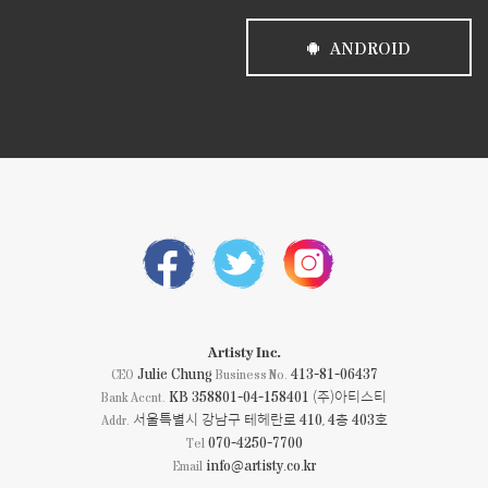
ANDROID
Artisty Inc.
Julie Chung
413-81-06437
CEO
Business No.
KB 358801-04-158401 (주)아티스티
Bank Accnt.
서울특별시 강남구 테헤란로 410, 4층 403호
Addr.
070-4250-7700
Tel
info@artisty.co.kr
Email