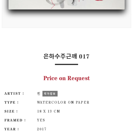
은하수주근깨 017
Price on Request
ARTIST :
흰
작가정보
TYPE :
WATERCOLOR ON PAPER
SIZE :
18 X 13 CM
FRAMED :
YES
YEAR :
2017