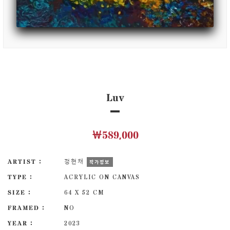
Luv
￦589,000
ARTIST :
정현채
작가정보
TYPE :
ACRYLIC ON CANVAS
SIZE :
64 X 52 CM
FRAMED :
NO
YEAR :
2023