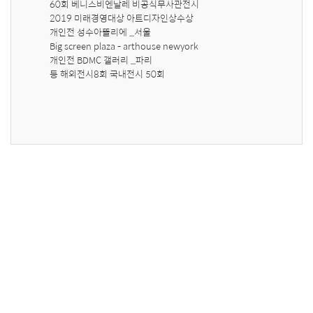
60회 베니스비엔날레 비공식무사관전시

2019 미래경영대상 아트디자인상수상

개인전 성수아뜰리에 _서울 

Big screen plaza - arthouse newyork

개인전 BDMC 갤러리 _파리

등 해외전시8회 국내전시 50회