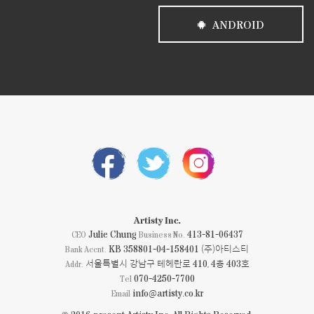
ANDROID
Artisty Inc.
Julie Chung
413-81-06437
CEO
Business No.
KB 358801-04-158401 (주)아티스티
Bank Accnt.
서울특별시 강남구 테헤란로 410, 4층 403호
Addr.
070-4250-7700
Tel
info@artisty.co.kr
Email