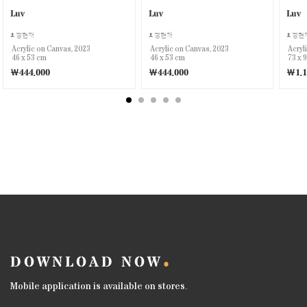
Luv
Luv
Luv
정현채
정현채
정현
Acrylic on Canvas, 2023
Acrylic on Canvas, 2023
Acryl
46 x 53 cm
46 x 53 cm
73 x 
￦444,000
￦444,000
￦1,1
DOWNLOAD NOW
Mobile application is available on stores.