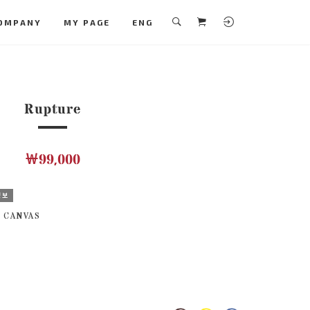
OMPANY
MY PAGE
ENG
Rupture
￦99,000
정보
 CANVAS