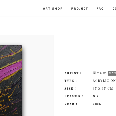
ART SHOP
PROJECT
FAQ
C
ARTIST :
빅토리아
작가
TYPE :
ACRYLIC ON
SIZE :
35 X 35 CM
FRAMED :
NO
YEAR :
2026