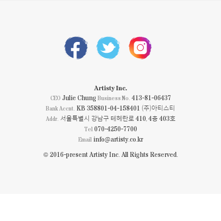
Artisty Inc.
Julie Chung
413-81-06437
CEO
Business No.
KB 358801-04-158401 (주)아티스티
Bank Accnt.
서울특별시 강남구 테헤란로 410, 4층 403호
Addr.
070-4250-7700
Tel
info@artisty.co.kr
Email
© 2016-present Artisty Inc. All Rights Reserved.