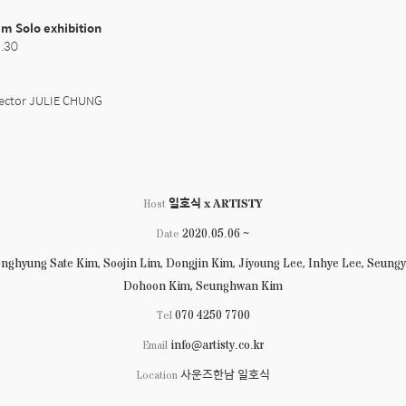
m Solo exhibition
.30

rector JULIE CHUNG

일호식 x ARTISTY
Host
2020.05.06 ~
Date
nghyung Sate Kim, Soojin Lim, Dongjin Kim, Jiyoung Lee, Inhye Lee, Seungy
Dohoon Kim, Seunghwan Kim
070 4250 7700
Tel
info@artisty.co.kr
Email
사운즈한남 일호식
Location