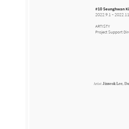
#10 Seunghwan Ki
2022.9.1 ~ 2022.11
ARTISTY

Project Support Di
Jinseok Lee, Do
Artist