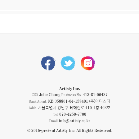
Artisty Inc.
Julie Chung
413-81-06437
CEO
Business No.
KB 358801-04-158401 (주)아티스티
Bank Accnt.
서울특별시 강남구 테헤란로 410, 4층 403호
Addr.
070-4250-7700
Tel
info@artisty.co.kr
Email
© 2016-present Artisty Inc. All Rights Reserved.