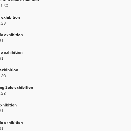
1.30

 exhibition
.28

o exhibition
1

o exhibition
1

exhibition
.30

g Solo exhibition
.28

xhibition
1

o exhibition
1
