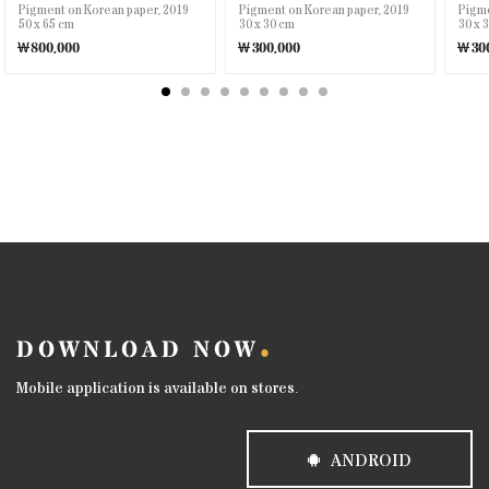
Pigment on Korean paper, 2019
Pigment on Korean paper, 2019
Pigme
50 x 65 cm
30 x 30 cm
30 x 
￦800,000
￦300,000
￦300
DOWNLOAD NOW
Mobile application is available on stores.
ANDROID