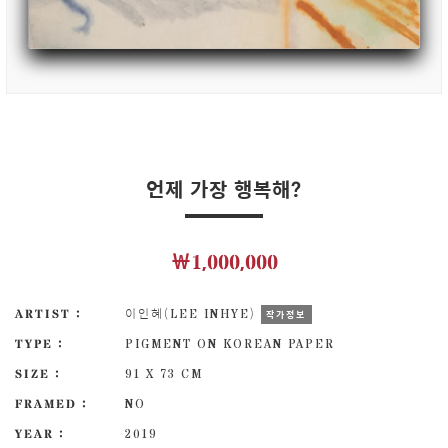
언제 가장 행복해?
￦1,000,000
ARTIST :
이인혜(LEE INHYE)
작가정보
TYPE :
PIGMENT ON KOREAN PAPER
SIZE :
91 X 73 CM
FRAMED :
NO
YEAR :
2019