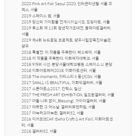
2020 Pink Art Fair Seoul 2020, 인터콘티넨탈 서울 코
엑스, 서울

2019 스페이스 엄, 서울

2019 당신의 기이함을 전개시키십시오, 도잉아트, 서울

2019 후소회 제 11회 청년작가초대전, 동덕아트갤러리, 
서울

2019 제4회 뉴드로잉 프로젝트, 양주시립장욱진미술관, 
양주

2018 특별전: 이 작품을 주목한다, 박스퀘어, 서울

2018 이 작품을 주목한다, 이화여자대학교, 서울

2018 9개의 시선, 분당서울대학교병원 스페이스 U, 분당

2018 이화아트페어2018, 이화아트센터, 서울

2018 The moments, 아티스티 X 용산CGV, 서울

2017 SMALL IS BEAUTIFUL, 이화익갤러리, 서울

2017 스푼아트쇼2017, 킨텍스, 일산

2017 THE FRESH ART EXHIBITION, 일조원갤러리, 서울

2017 더할 나위 없이_Blessing!, 가이아갤러리, 서울

2017 따뜻한 그 어느날, 갤러리뮤앤하임, 서울

2017 아늑하고아늑한, 갤러리52, 서울

2016 이카프(ECAF: Ewha Craft & Art Fair), 이화아트센
터, 서울

2016 갤러리52, 서울
