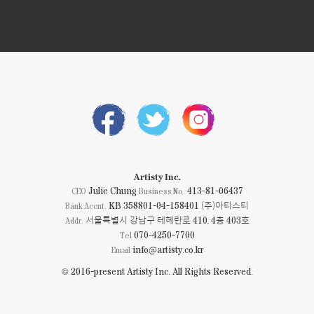
Artisty Inc.
Julie Chung
413-81-06437
CEO
Business No.
KB 358801-04-158401 (주)아티스티
Bank Accnt.
서울특별시 강남구 테헤란로 410, 4층 403호
Addr.
070-4250-7700
Tel
info@artisty.co.kr
Email
© 2016-present Artisty Inc. All Rights Reserved.