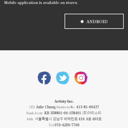
Mobile application is available on stores.
ANDROID
Artisty Inc.
Julie Chung
413-81-06437
CEO
Business No.
KB 358801-04-158401 (주)아티스티
Bank Accnt.
서울특별시 강남구 테헤란로 410, 4층 403호
Addr.
070-4250-7700
Tel