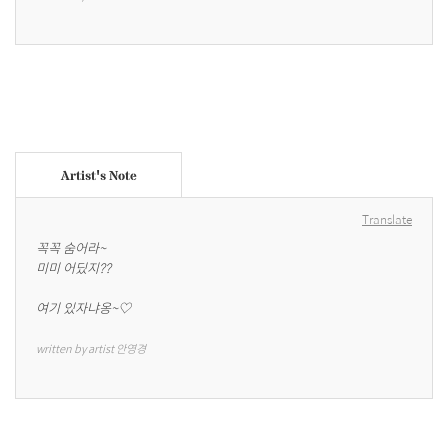
Artist's Note
Translate
꼭꼭 숨어라~

미미 어딨지??

여기 있자냐옹~♡
written by artist 안영경