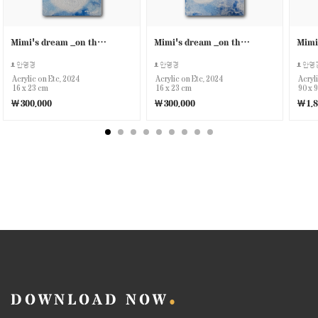
Mimi's dream _on the clouds 4
Mimi's dream _on the clouds 3
안영경
안영경
안영
Acrylic on Etc, 2024
Acrylic on Etc, 2024
Acryl
16 x 23 cm
16 x 23 cm
90 x 
￦300,000
￦300,000
￦1,8
DOWNLOAD NOW