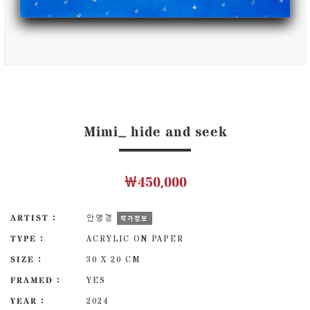
Mimi_ hide and seek
￦450,000
ARTIST :
안영경
작가정보
TYPE :
ACRYLIC ON PAPER
SIZE :
30 X 20 CM
FRAMED :
YES
YEAR :
2024