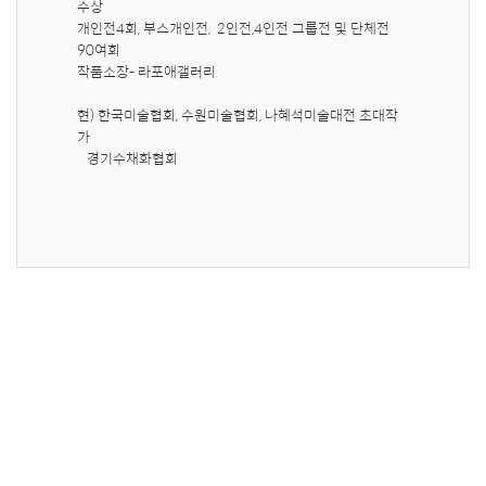
수상

개인전4회, 부스개인전,  2인전,4인전 그룹전 및 단체전 
90여회 

작품소장- 라포애갤러리 

현) 한국미술협회, 수원미술협회, 나혜석미술대전 초대작
가

   경기수채화협회