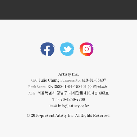
Artisty Inc.
Julie Chung
413-81-06437
CEO
Business No.
KB 358801-04-158401 (주)아티스티
Bank Accnt.
서울특별시 강남구 테헤란로 410, 4층 403호
Addr.
070-4250-7700
Tel
info@artisty.co.kr
Email
© 2016-present Artisty Inc. All Rights Reserved.