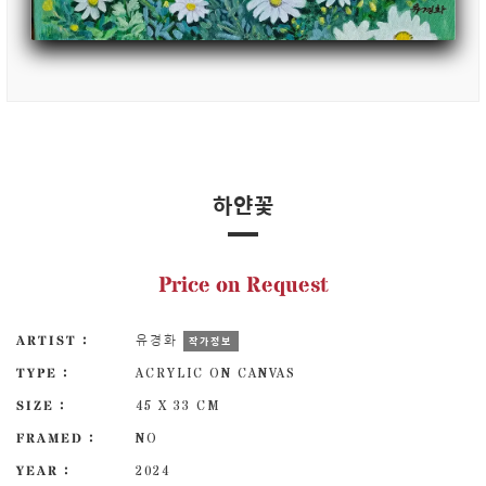
하얀꽃
Price on Request
ARTIST :
유경화
작가정보
TYPE :
ACRYLIC ON CANVAS
SIZE :
45 X 33 CM
FRAMED :
NO
YEAR :
2024