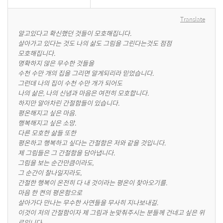
Translate
알고있다고 확신했던 것들이 모호해집니다.

살아가고 있다는 것도 나의 삶도 그림을 그린다는것도 점점

모호해집니다.

명확하지 않은 무수한 것들을

수천 수만 개의 집을 그리면 알게되리라 믿었습니다.

그런데 나의 집이 수천 수만 개가 되어도

나의 삶은, 나의 신념과 마음은 여전히 모호합니다.

하지만 알아차린 간절함들이 있습니다.

평온해지고 싶은 마음.

행복해지고 싶은 소망.

다른 모호한 삶들 또한

평온하고 행복하고 싶다는 간절함은 저와 같을 것입니다.

제 그림들은 그 간절함을 담아냅니다.

그림을 보는 순간만큼이라도,

그 순간이 찰나일지라도,

간절한 행복이 온전히 다 내 것이라는 평온이 찾아오기를.

마음 한 켠의 평온함으로

살아가다 만나는 무수한 사연들을 무사히 지나보내길.

이것이 저의 간절함이자 제 그림과 눈맞춰주시는 분들께 건네고 싶은 위
로입니다.
