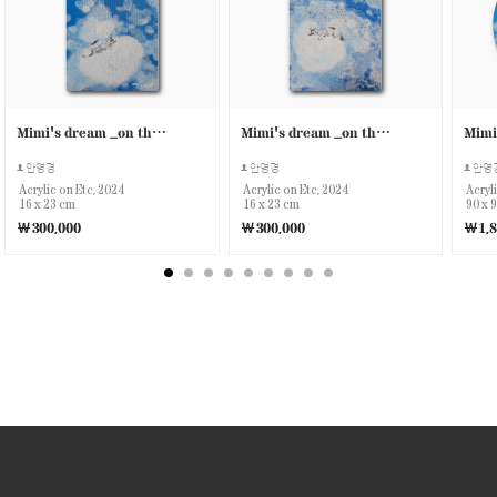
Mimi's dream _on the clouds 4
Mimi's dream _on the clouds 3
안영경
안영경
안영
Acrylic on Etc, 2024
Acrylic on Etc, 2024
Acryl
16 x 23 cm
16 x 23 cm
90 x 
￦300,000
￦300,000
￦1,8