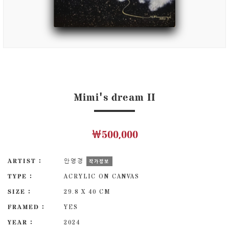
Mimi's dream II
￦500,000
ARTIST :
안영경
작가정보
TYPE :
ACRYLIC ON CANVAS
SIZE :
29.8 X 40 CM
FRAMED :
YES
YEAR :
2024