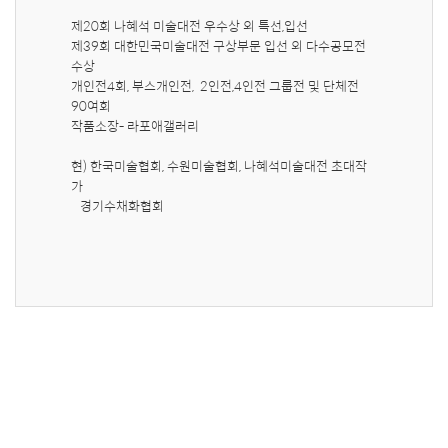
제20회 나혜석 미술대전 우수상 외 특선,입선

제39회 대한민국미술대전 구상부문 입선 외 다수공모전 
수상

개인전4회, 부스개인전,  2인전,4인전 그룹전 및 단체전 
90여회 

작품소장- 라포애갤러리 

현) 한국미술협회, 수원미술협회, 나혜석미술대전 초대작
가

   경기수채화협회