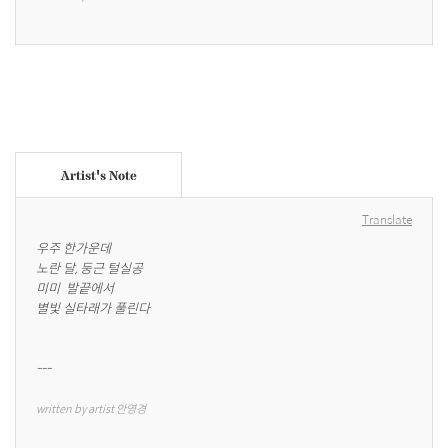
Artist's Note
Translate
우주 한가운데

노란 달, 둥근 털실공

미미  발끝에서

별빛 실타래가 풀린다

---
written by artist 안영경