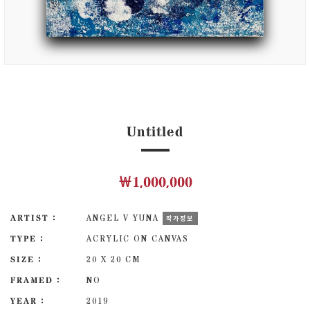
Untitled
￦1,000,000
ARTIST :
ANGEL V YUNA
작가정보
TYPE :
ACRYLIC ON CANVAS
SIZE :
20 X 20 CM
FRAMED :
NO
YEAR :
2019