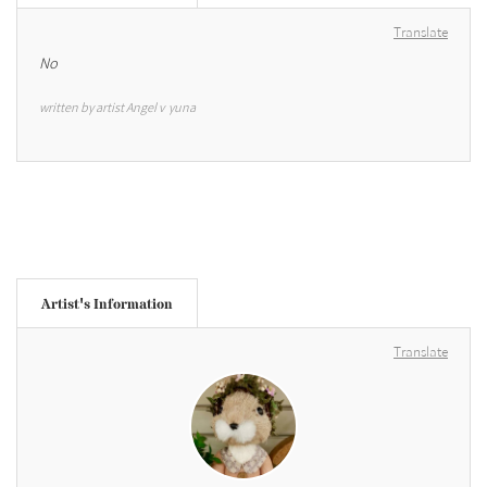
Translate
No
written by artist Angel v  yuna
Artist's Information
Translate