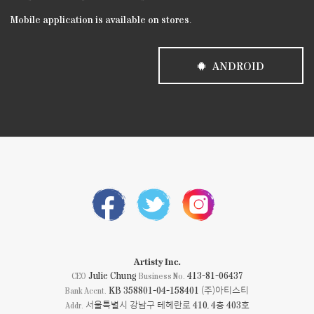
Mobile application is available on stores.
ANDROID
Artisty Inc.
Julie Chung
413-81-06437
CEO
Business No.
KB 358801-04-158401 (주)아티스티
Bank Accnt.
서울특별시 강남구 테헤란로 410, 4층 403호
Addr.